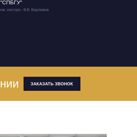
"СПБГУ"
нж. сектора - В.В. Варламов
ании
ЗАКАЗАТЬ ЗВОНОК