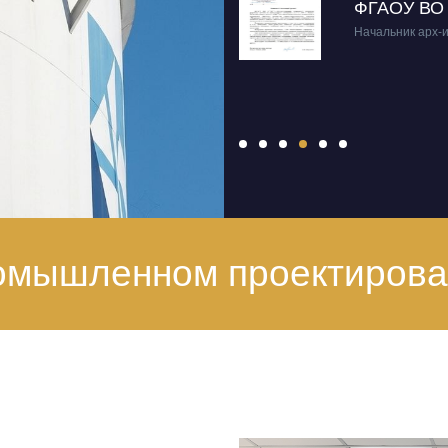
ФГАОУ ВО 
Начальник арх-и
ромышленном проектиров