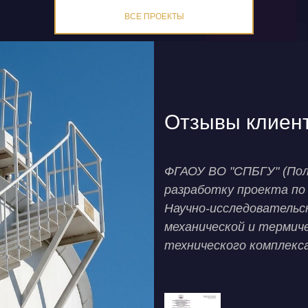
ВСЕ ПРОЕКТЫ
Отзывы клиен
ру подряда выполнялись
ФГАОУ ВО "СПБГУ" (Пол
документации разделов ОВ
разработку проекта по 
реконструкция ТОФ с
Научно-исследовательс
год. 1-й и 2-й пусковой
механической и термич
технического комплекс