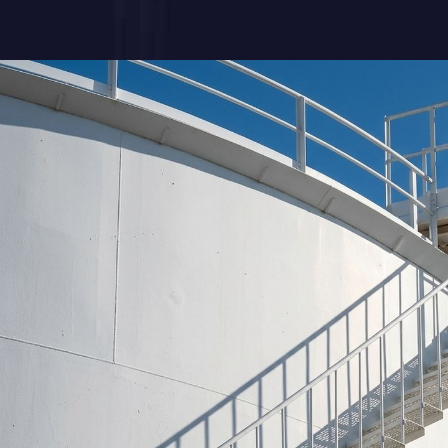
Организацией ООО "НовТехПроект" по догово
 и
работы по разработке проектной и рабочей 
вых
и ВК для "ЗФ ОАО "ГМК "Норильский никель" 
увеличением мощности до 16 млн. тонн руды в 
комплексы.