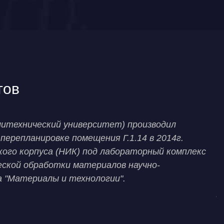
тов
итехнический университет) производил
В
перепланировке помещения Г.1.14 в 2014г.
э
кого корпуса (НИК) под лабораторный комплекс
м
еской обработки материалов научно-
с
а "Материалы и технологии".
а
р