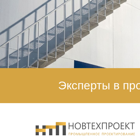
Механобр инжиниринг
Генеральный директор - Е.М.Шендерович
Эксперты в п