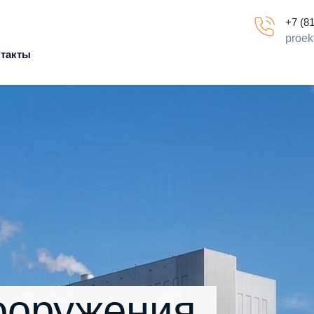
+7 (8
proek
нтакты
ооружения